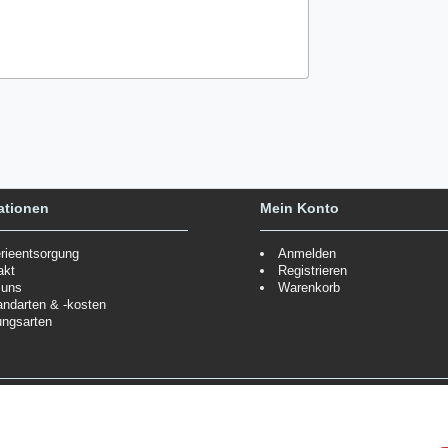
ationen
Mein Konto
erieentsorgung
Anmelden
akt
Registrieren
 uns
Warenkorb
andarten & -kosten
ungsarten
Zahlungsmöglichkeiten
ppe.
Mehr Informationen
Wir behalten uns das Recht vor
Informationen