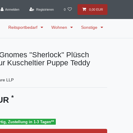
Anmelden
Registrieren
0
0,00 EUR
Reitsportbedarf
Wohnen
Sonstige
 Gnomes "Sherlock" Plüsch
ur Kuscheltier Puppe Teddy
ure LLP
*
EUR
tig, Zustellung in 1-3 Tagen**