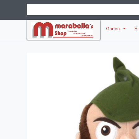
Garten
H