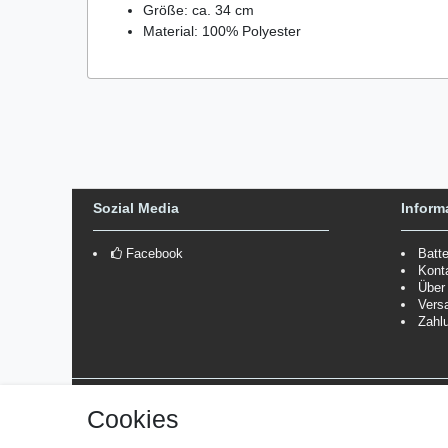
Größe: ca. 34 cm
Material: 100% Polyester
Sozial Media
Inform
Facebook
Batt
Kont
Über
Vers
Zahl
Versanddienstleister
Cookies
*Lieferzeit: 1-3 Werktage / 4-5 Werktage - je nach Artikelgru