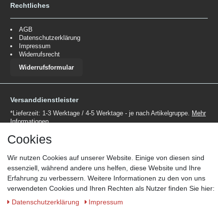
Rechtliches
AGB
Datenschutzerklärung
Impressum
Widerrufsrecht
Widerrufsformular
Versanddienstleister
*Lieferzeit: 1-3 Werktage / 4-5 Werktage - je nach Artikelgruppe.
Mehr
Informationen
Cookies
Wir nutzen Cookies auf unserer Website. Einige von diesen sind
essenziell, während andere uns helfen, diese Website und Ihre
Erfahrung zu verbessern. Weitere Informationen zu den von uns
Zahlungsmöglichkeiten
verwendeten Cookies und Ihren Rechten als Nutzer finden Sie hier:
Wir behalten uns das Recht vor im Einzelfall bestimmte
Daten­schutz­erklärung
Impressum
Zahlungsarten auszuschließen.
Mehr Informationen