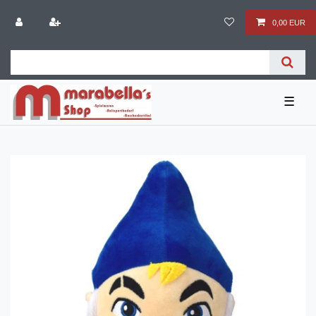
0,00 EUR
☰