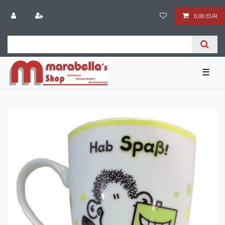
0,00 EUR
☰