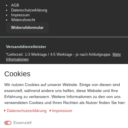
AGB
Datenschutzerklärung
Impressum
Widerrufsrecht
Widerrufsformular
Versanddienstleister
*Lieferzeit: 1-3 Werktage / 4-5 Werktage - je nach Artikelgruppe.
Mehr
Informationen
Cookies
Wir nutzen Cookies auf unserer Website. Einige von diesen sind
essenziell, während andere uns helfen, diese Website und Ihre
Zahlungsmöglichkeiten
Erfahrung zu verbessern. Weitere Informationen zu den von uns
verwendeten Cookies und Ihren Rechten als Nutzer finden Sie hier:
Wir behalten uns das Recht vor im Einzelfall bestimmte
Zahlungsarten auszuschließen.
Mehr Informationen
Daten­schutz­erklärung
Impressum
Essenziell