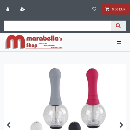
0,00 EUR
☰