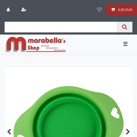
0,00 EUR
☰