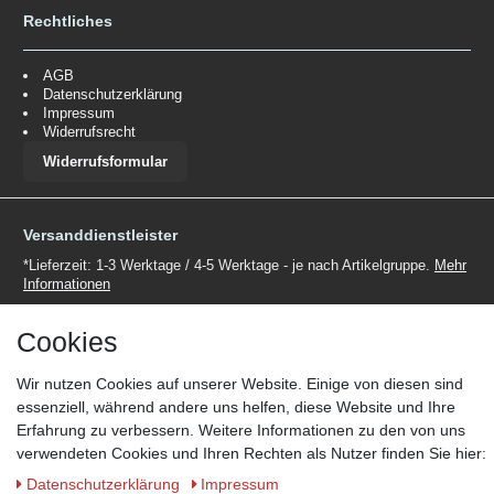
Rechtliches
AGB
Datenschutzerklärung
Impressum
Widerrufsrecht
Widerrufsformular
Versanddienstleister
*Lieferzeit: 1-3 Werktage / 4-5 Werktage - je nach Artikelgruppe.
Mehr
Informationen
Cookies
Wir nutzen Cookies auf unserer Website. Einige von diesen sind
essenziell, während andere uns helfen, diese Website und Ihre
Zahlungsmöglichkeiten
Erfahrung zu verbessern. Weitere Informationen zu den von uns
verwendeten Cookies und Ihren Rechten als Nutzer finden Sie hier:
Wir behalten uns das Recht vor im Einzelfall bestimmte
Zahlungsarten auszuschließen.
Mehr Informationen
Daten­schutz­erklärung
Impressum