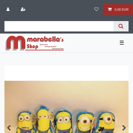
0,00 EUR
☰