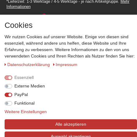
*Lieferzeit: 1-3 Werktage / 4-5 Werktage - je nach Artikelgruppe.
Mehr
Informationen
Cookies
Wir nutzen Cookies auf unserer Website. Einige von diesen sind
essenziell, während andere uns helfen, diese Website und Ihre
Zahlungsmöglichkeiten
Erfahrung zu verbessern. Weitere Informationen zu den von uns
Wir behalten uns das Recht vor im Einzelfall bestimmte
verwendeten Cookies und Ihren Rechten als Nutzer finden Sie hier:
Zahlungsarten auszuschließen.
Mehr Informationen
Daten­schutz­erklärung
Impressum
Essenziell
Externe Medien
© Copyright 2026 Marabella´s | Alle Rechte vorbehalten. | Grundpreise
PayPal
siehe Artikeldetails.
Funktional
Weitere Einstellungen
Alle akzeptieren
Auswahl akzeptieren