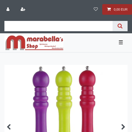
0,00 EUR
☰