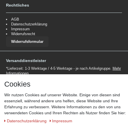
Rechtliches
AGB
Datenschutzerklärung
Impressum
Widerrufsrecht
Widerrufsformular
Versanddienstleister
*Lieferzeit: 1-3 Werktage / 4-5 Werktage - je nach Artikelgruppe.
Mehr
Informationen
Cookies
Wir nutzen Cookies auf unserer Website. Einige von diesen sind
essenziell, während andere uns helfen, diese Website und Ihre
Erfahrung zu verbessern. Weitere Informationen zu den von uns
Zahlungsmöglichkeiten
verwendeten Cookies und Ihren Rechten als Nutzer finden Sie hier:
Wir behalten uns das Recht vor im Einzelfall bestimmte
Daten­schutz­erklärung
Impressum
Zahlungsarten auszuschließen.
Mehr Informationen