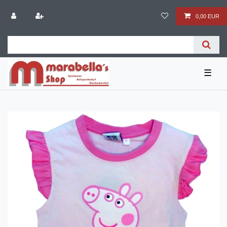
0,00 EUR
☰