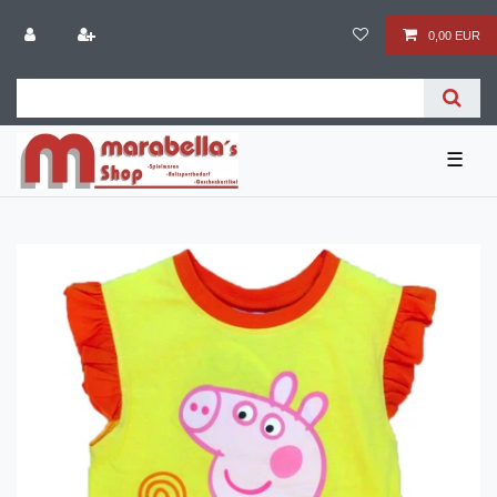
0,00 EUR
☰