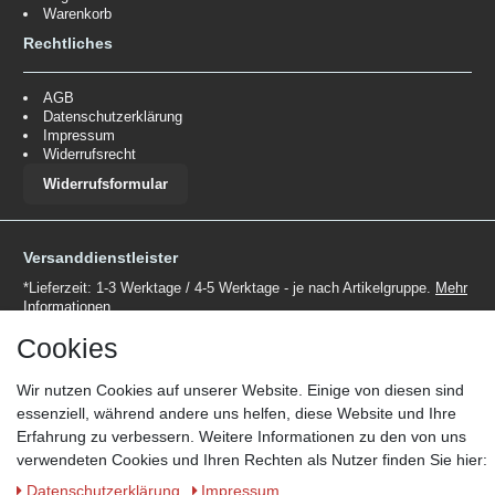
Warenkorb
Rechtliches
AGB
Datenschutzerklärung
Impressum
Widerrufsrecht
Widerrufsformular
Versanddienstleister
*Lieferzeit: 1-3 Werktage / 4-5 Werktage - je nach Artikelgruppe.
Mehr
Informationen
Cookies
Wir nutzen Cookies auf unserer Website. Einige von diesen sind
essenziell, während andere uns helfen, diese Website und Ihre
Erfahrung zu verbessern. Weitere Informationen zu den von uns
Zahlungsmöglichkeiten
verwendeten Cookies und Ihren Rechten als Nutzer finden Sie hier:
Wir behalten uns das Recht vor im Einzelfall bestimmte
Daten­schutz­erklärung
Impressum
Zahlungsarten auszuschließen.
Mehr Informationen