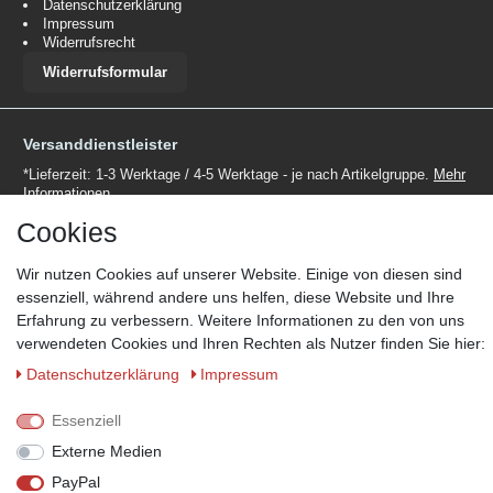
Datenschutzerklärung
Impressum
Widerrufsrecht
Widerrufsformular
Versanddienstleister
*Lieferzeit: 1-3 Werktage / 4-5 Werktage - je nach Artikelgruppe.
Mehr
Informationen
Cookies
Wir nutzen Cookies auf unserer Website. Einige von diesen sind
essenziell, während andere uns helfen, diese Website und Ihre
Erfahrung zu verbessern. Weitere Informationen zu den von uns
Zahlungsmöglichkeiten
verwendeten Cookies und Ihren Rechten als Nutzer finden Sie hier:
Wir behalten uns das Recht vor im Einzelfall bestimmte
Daten­schutz­erklärung
Impressum
Zahlungsarten auszuschließen.
Mehr Informationen
Essenziell
Externe Medien
PayPal
© Copyright 2026 Marabella´s | Alle Rechte vorbehalten. | Grundpreise