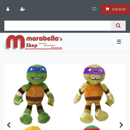
0,00 EUR
☰