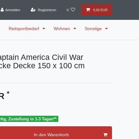
Anmelden
Registrieren
0
0,00 EUR
Reitsportbedarf
Wohnen
Sonstige
ptain America Civil War
cke Decke 150 x 100 cm
*
UR
tig, Zustellung in 1-3 Tagen**
In den Warenkorb