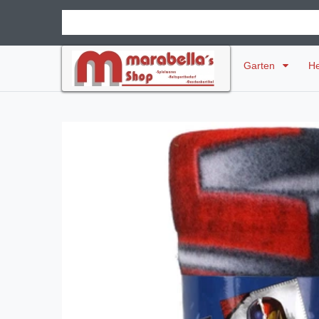
Garten
H