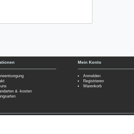
ationen
Mein Konto
erieentsorgung
Anmelden
akt
Registrieren
 uns
Warenkorb
andarten & -kosten
ungsarten
Zahlungsmöglichkeiten
ppe.
Mehr Informationen
Wir behalten uns das Recht vor
Informationen