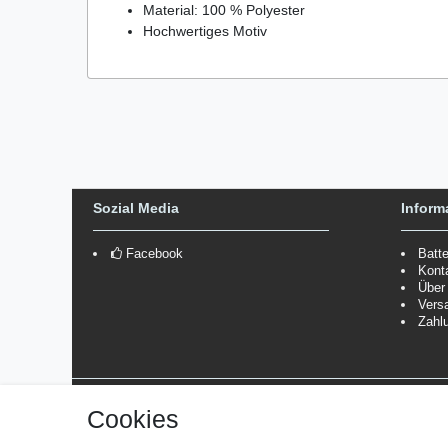
Material: 100 % Polyester
Hochwertiges Motiv
Sozial Media
Inform
Facebook
Batt
Kont
Über
Vers
Zahl
Versanddienstleister
Cookies
*Lieferzeit: 1-3 Werktage / 4-5 Werktage - je nach Artikelgru