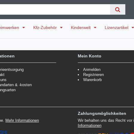
eimwerken
Kfz-Zubehör
Kinderwelt
Lizenzartikel
ationen
Mein Konto
erieentsorgung
Anmelden
akt
Registrieren
 uns
Warenkorb
andarten & -kosten
ungsarten
Zahlungsmöglichkeiten
ppe.
Mehr Informationen
Wir behalten uns das Recht vor
Informationen