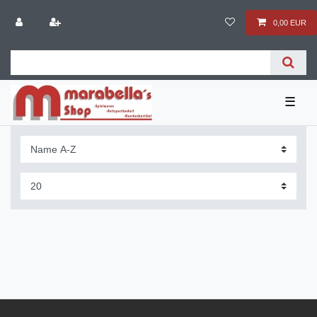
0,00 EUR
☰