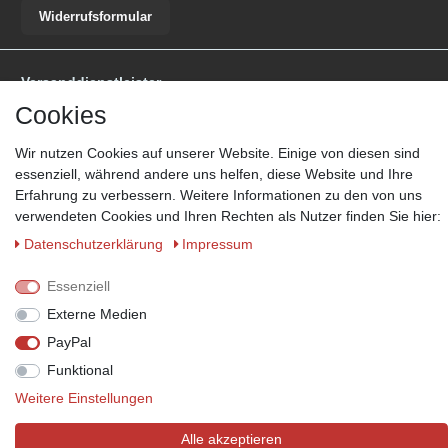
Widerrufsformular
Versanddienstleister
Cookies
*Lieferzeit: 1-3 Werktage / 4-5 Werktage - je nach Artikelgruppe.
Mehr
Informationen
Wir nutzen Cookies auf unserer Website. Einige von diesen sind
essenziell, während andere uns helfen, diese Website und Ihre
Erfahrung zu verbessern. Weitere Informationen zu den von uns
verwendeten Cookies und Ihren Rechten als Nutzer finden Sie hier:
Daten­schutz­erklärung
Impressum
Zahlungsmöglichkeiten
Wir behalten uns das Recht vor im Einzelfall bestimmte
Essenziell
Zahlungsarten auszuschließen.
Mehr Informationen
Externe Medien
PayPal
Funktional
© Copyright 2026 Marabella´s | Alle Rechte vorbehalten. | Grundpreise
Weitere Einstellungen
siehe Artikeldetails.
Alle akzeptieren