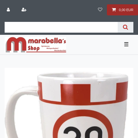
0,00 EUR
☰