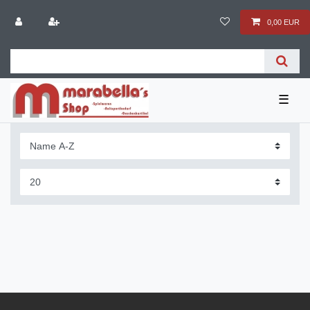
0,00 EUR
☰