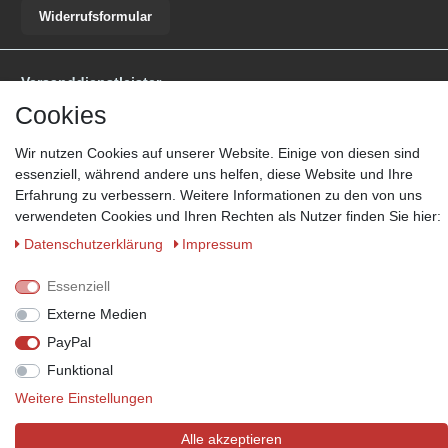
Widerrufsformular
Versanddienstleister
Cookies
*Lieferzeit: 1-3 Werktage / 4-5 Werktage - je nach Artikelgruppe.
Mehr
Informationen
Wir nutzen Cookies auf unserer Website. Einige von diesen sind
essenziell, während andere uns helfen, diese Website und Ihre
Erfahrung zu verbessern. Weitere Informationen zu den von uns
verwendeten Cookies und Ihren Rechten als Nutzer finden Sie hier:
Daten­schutz­erklärung
Impressum
Zahlungsmöglichkeiten
Wir behalten uns das Recht vor im Einzelfall bestimmte
Essenziell
Zahlungsarten auszuschließen.
Mehr Informationen
Externe Medien
PayPal
Funktional
© Copyright 2026 Marabella´s | Alle Rechte vorbehalten. | Grundpreise
Weitere Einstellungen
siehe Artikeldetails.
Alle akzeptieren