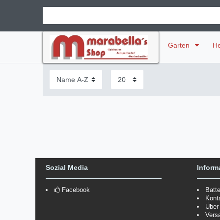
Garten
H
Sozial Media
Inform
Facebook
Batt
Kont
Über
Vers