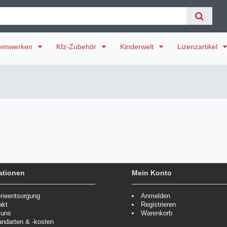
eimwerken
Kfz-Zubehör
Kinderwelt
Lizenzartikel
ationen
Mein Konto
erieentsorgung
Anmelden
akt
Registrieren
 uns
Warenkorb
andarten & -kosten