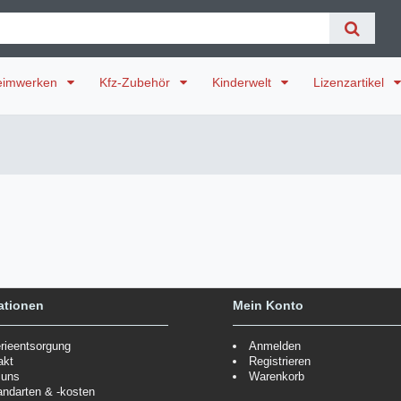
eimwerken
Kfz-Zubehör
Kinderwelt
Lizenzartikel
ationen
Mein Konto
erieentsorgung
Anmelden
akt
Registrieren
 uns
Warenkorb
andarten & -kosten