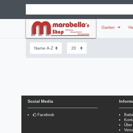
Garten
H
Sozial Media
Inform
Facebook
Batt
Kont
Über
Vers