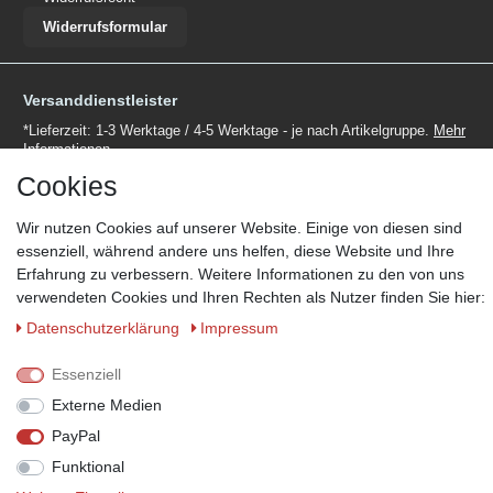
Widerrufsformular
Versanddienstleister
*Lieferzeit: 1-3 Werktage / 4-5 Werktage - je nach Artikelgruppe.
Mehr
Informationen
Cookies
Wir nutzen Cookies auf unserer Website. Einige von diesen sind
essenziell, während andere uns helfen, diese Website und Ihre
Erfahrung zu verbessern. Weitere Informationen zu den von uns
Zahlungsmöglichkeiten
verwendeten Cookies und Ihren Rechten als Nutzer finden Sie hier:
Wir behalten uns das Recht vor im Einzelfall bestimmte
Daten­schutz­erklärung
Impressum
Zahlungsarten auszuschließen.
Mehr Informationen
Essenziell
Externe Medien
PayPal
© Copyright 2026 Marabella´s | Alle Rechte vorbehalten. | Grundpreise
siehe Artikeldetails.
Funktional