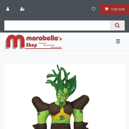
0,00 EUR
☰