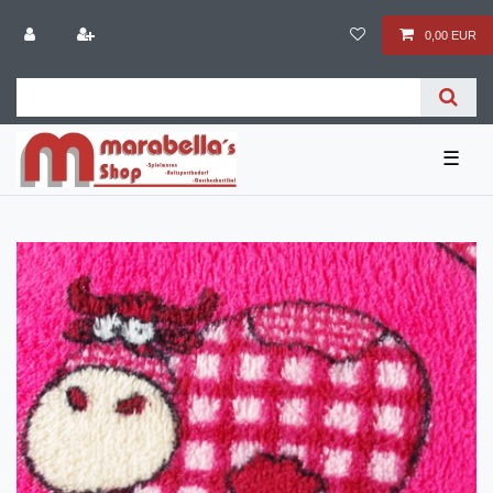
0,00 EUR
☰