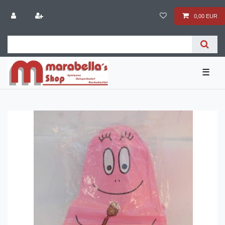
0,00 EUR
☰