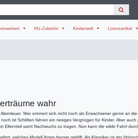
eimwerken
Kfz-Zubehör
Kinderwelt
Lizenzartikel
nterträume wahr
ein Abenteuer. Wer erinnert sich nicht noch als Erwachsener gerne an d
 noch ist Schlitten fahren ein riesiges Vergnügen für Kinder. Aber auc
 ein Elternteil samt Nachwuchs zu tragen. Nun kann die wilde Fahrt dur
selbst, welches Modell Ihnen besser gefällt. Als Klassiker ist der Holzsc