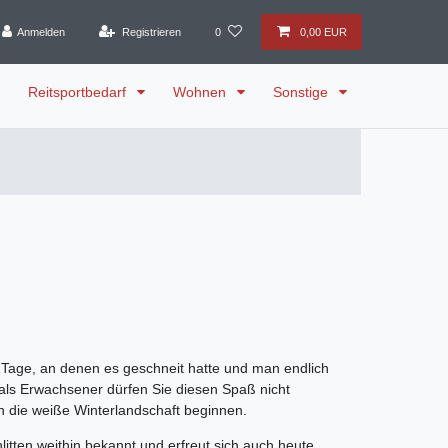
Anmelden
Registrieren
0
0,00 EUR
Reitsportbedarf
Wohnen
Sonstige
ie Tage, an denen es geschneit hatte und man endlich
h als Erwachsener dürfen Sie diesen Spaß nicht
ch die weiße Winterlandschaft beginnen.
hlitten weithin bekannt und erfreut sich auch heute