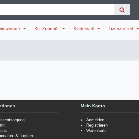
eimwerken
Kfz-Zubehör
Kinderwelt
Lizenzartikel
ationen
Mein Konto
erieentsorgung
Anmelden
akt
Registrieren
 uns
Warenkorb
andarten & -kosten