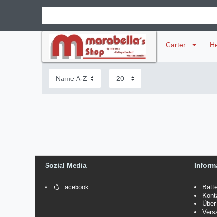
Garten
H
Sozial Media
Inform
Facebook
Batt
Kont
Über
Vers