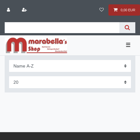
0,00 EUR
☰