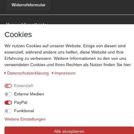
Widerrufsformular
Versanddienstleister
Cookies
*Lieferzeit: 1-3 Werktage / 4-5 Werktage - je nach Artikelgruppe.
Mehr
Informationen
Wir nutzen Cookies auf unserer Website. Einige von diesen sind
essenziell, während andere uns helfen, diese Website und Ihre
Erfahrung zu verbessern. Weitere Informationen zu den von uns
verwendeten Cookies und Ihren Rechten als Nutzer finden Sie hier:
Daten­schutz­erklärung
Impressum
Zahlungsmöglichkeiten
Wir behalten uns das Recht vor im Einzelfall bestimmte
Essenziell
Zahlungsarten auszuschließen.
Mehr Informationen
Externe Medien
PayPal
Funktional
© Copyright 2026 Marabella´s | Alle Rechte vorbehalten. | Grundpreise
Weitere Einstellungen
siehe Artikeldetails.
Alle akzeptieren