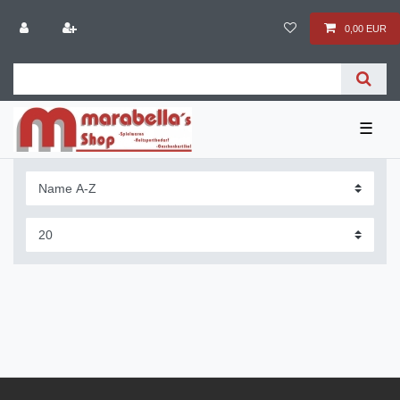
0,00 EUR
☰