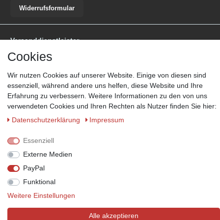
Widerrufsformular
Versanddienstleister
Cookies
*Lieferzeit: 1-3 Werktage / 4-5 Werktage - je nach Artikelgruppe.
Mehr
Informationen
Wir nutzen Cookies auf unserer Website. Einige von diesen sind
essenziell, während andere uns helfen, diese Website und Ihre
Erfahrung zu verbessern. Weitere Informationen zu den von uns
verwendeten Cookies und Ihren Rechten als Nutzer finden Sie hier:
Daten­schutz­erklärung
Impressum
Zahlungsmöglichkeiten
Wir behalten uns das Recht vor im Einzelfall bestimmte
Essenziell
Zahlungsarten auszuschließen.
Mehr Informationen
Externe Medien
PayPal
Funktional
© Copyright 2026 Marabella´s | Alle Rechte vorbehalten. | Grundpreise
Weitere Einstellungen
siehe Artikeldetails.
Alle akzeptieren