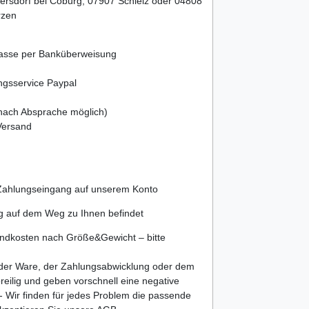
bersdorf bei Coburg, 07907 Schleiz oder 04808
rzen
kasse per Banküberweisung
ngsservice Paypal
 nach Absprache möglich)
Versand
 Zahlungseingang auf unserem Konto
ng auf dem Weg zu Ihnen befindet
sandkosten nach Größe&Gewicht – bitte
t der Ware, der Zahlungsabwicklung oder dem
oreilig und geben vorschnell eine negative
- Wir finden für jedes Problem die passende