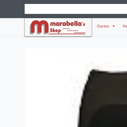
Garten
H