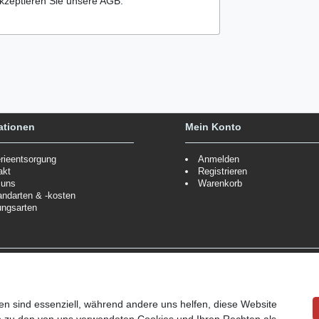
kzeptieren Sie unsere AGB.
ationen
Mein Konto
erieentsorgung
Anmelden
akt
Registrieren
 uns
Warenkorb
andarten & -kosten
ungsarten
Zahlungsmöglichkeiten
ppe.
Mehr Informationen
Wir behalten uns das Recht vor
Informationen
en sind essenziell, während andere uns helfen, diese Website