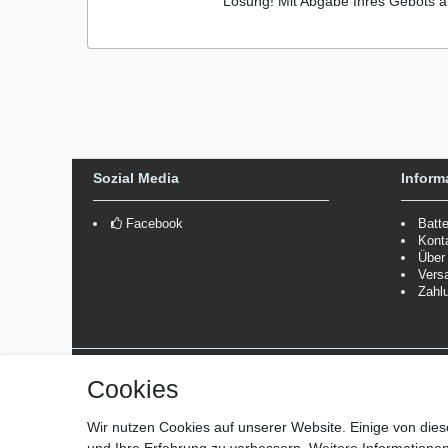
Lösung! Mit Abgabe Ihres Gebots a
Sozial Media
Inform
Facebook
Batt
Kont
Über
Vers
Zahl
Versanddienstleister
Cookies
*Lieferzeit: 1-3 Werktage / 4-5 Werktage - je nach Artikelgru
Wir nutzen Cookies auf unserer Website. Einige von dies