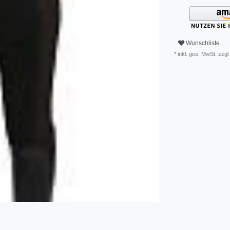
Wunschliste
* inkl. ges. MwSt. zzgl.