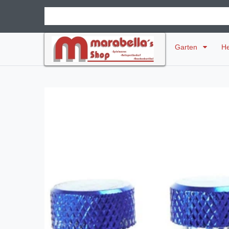
Garten
H