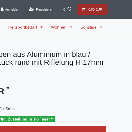
Anmelden
Registrieren
0
0,00 EUR
Reitsportbedarf
Wohnen
Sonstige
pen aus Aluminium in blau /
Stück rund mit Riffelung H 17mm
*
UR
€ / Stück
tig, Zustellung in 1-3 Tagen**