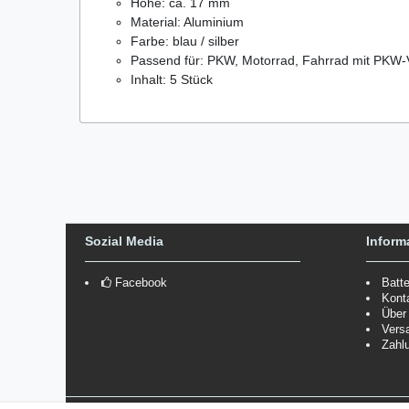
Höhe: ca. 17 mm
Material: Aluminium
Farbe: blau / silber
Passend für: PKW, Motorrad, Fahrrad mit PKW-V
Inhalt: 5 Stück
Sozial Media
Inform
Facebook
Batt
Kont
Über
Vers
Zahl