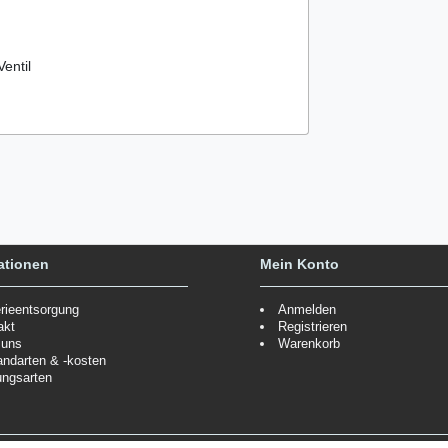
entil
ationen
Mein Konto
erieentsorgung
Anmelden
akt
Registrieren
 uns
Warenkorb
andarten & -kosten
ungsarten