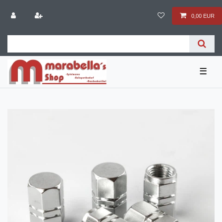
0,00 EUR
☰