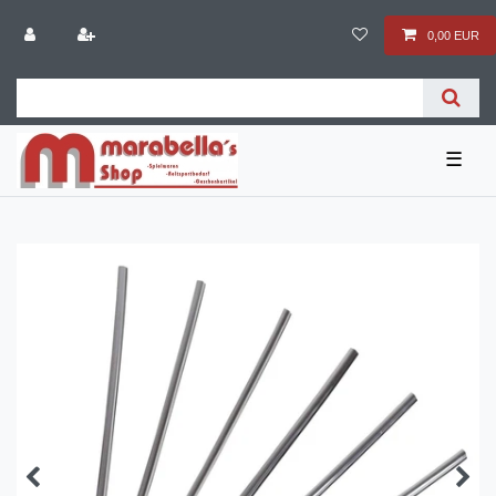
0,00 EUR
☰