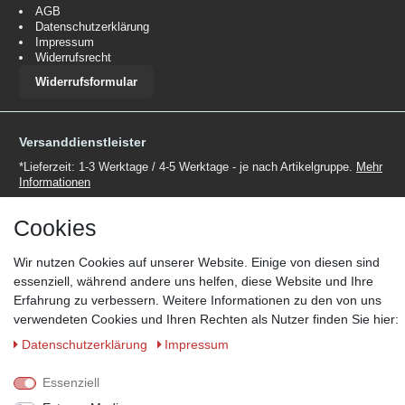
AGB
Datenschutzerklärung
Impressum
Widerrufsrecht
Widerrufsformular
Versanddienstleister
*Lieferzeit: 1-3 Werktage / 4-5 Werktage - je nach Artikelgruppe.
Mehr
Informationen
Cookies
Wir nutzen Cookies auf unserer Website. Einige von diesen sind
essenziell, während andere uns helfen, diese Website und Ihre
Zahlungsmöglichkeiten
Erfahrung zu verbessern. Weitere Informationen zu den von uns
verwendeten Cookies und Ihren Rechten als Nutzer finden Sie hier:
Wir behalten uns das Recht vor im Einzelfall bestimmte
Zahlungsarten auszuschließen.
Mehr Informationen
Daten­schutz­erklärung
Impressum
Essenziell