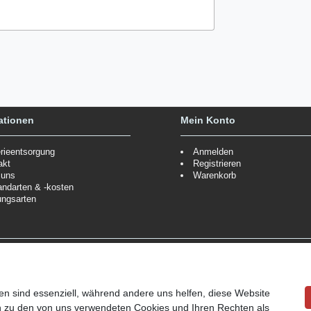
ationen
Mein Konto
erieentsorgung
Anmelden
akt
Registrieren
 uns
Warenkorb
andarten & -kosten
ungsarten
Zahlungsmöglichkeiten
ppe.
Mehr Informationen
Wir behalten uns das Recht vor
Informationen
en sind essenziell, während andere uns helfen, diese Website
en zu den von uns verwendeten Cookies und Ihren Rechten als