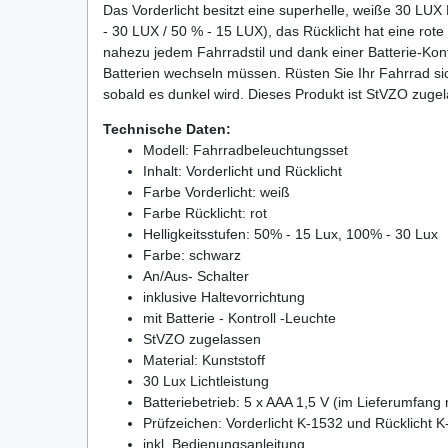
Das Vorderlicht besitzt eine superhelle, weiße 30 LUX L
- 30 LUX / 50 % - 15 LUX), das Rücklicht hat eine ro
nahezu jedem Fahrradstil und dank einer Batterie-Kon
Batterien wechseln müssen. Rüsten Sie Ihr Fahrrad si
sobald es dunkel wird. Dieses Produkt ist StVZO zuge
Technische Daten:
Modell: Fahrradbeleuchtungsset
Inhalt: Vorderlicht und Rücklicht
Farbe Vorderlicht: weiß
Farbe Rücklicht: rot
Helligkeitsstufen: 50% - 15 Lux, 100% - 30 Lux
Farbe: schwarz
An/Aus- Schalter
inklusive Haltevorrichtung
mit Batterie - Kontroll -Leuchte
StVZO zugelassen
Material: Kunststoff
30 Lux Lichtleistung
Batteriebetrieb: 5 x AAA 1,5 V (im Lieferumfang 
Prüfzeichen: Vorderlicht K-1532 und Rücklicht 
inkl. Bedienungsanleitung