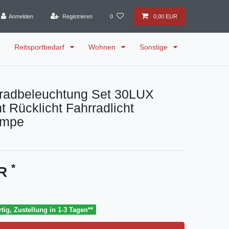
Anmelden
Registrieren
0
0,00 EUR
Reitsportbedarf
Wohnen
Sonstige
radbeleuchtung Set 30LUX
ht Rücklicht Fahrradlicht
ampe
*
UR
tig, Zustellung in 1-3 Tagen**