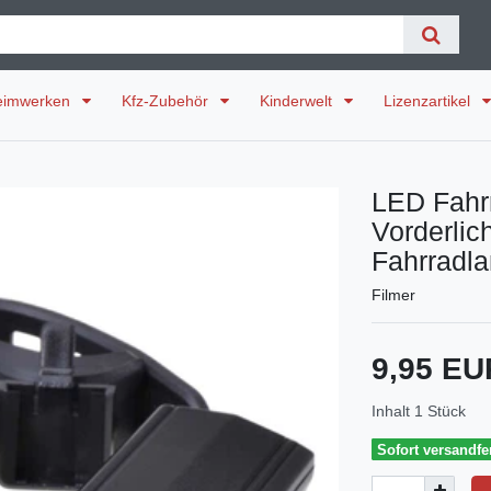
eimwerken
Kfz-Zubehör
Kinderwelt
Lizenzartikel
LED Fahr
Vorderlic
Fahrradl
Filmer
9,95 E
Inhalt
1
Stück
Sofort versandfer