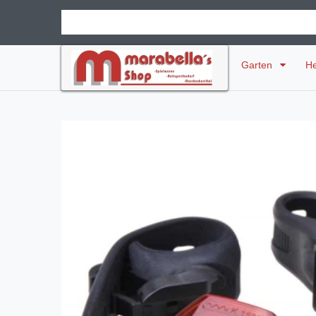
Garten
H