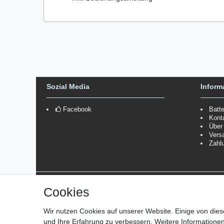
Sozial Media
Inform
Facebook
Batt
Kont
Über
Vers
Zahl
Versanddienstleister
Cookies
*Lieferzeit: 1-3 Werktage / 4-5 Werktage - je nach Artikelgru
Wir nutzen Cookies auf unserer Website. Einige von dies
und Ihre Erfahrung zu verbessern. Weitere Information