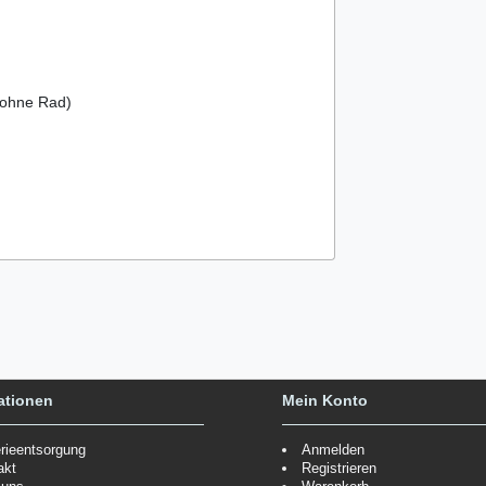
(ohne Rad)
ationen
Mein Konto
erieentsorgung
Anmelden
akt
Registrieren