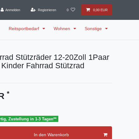
Anmelden
Registrieren
0
0,00 EUR
Reitsportbedarf
Wohnen
Sonstige
rrad Stützräder 12-20Zoll 1Paar
 Kinder Fahrrad Stützrad
*
UR
tig, Zustellung in 1-3 Tagen**
In den Warenkorb