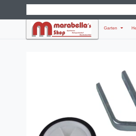
Garten
H