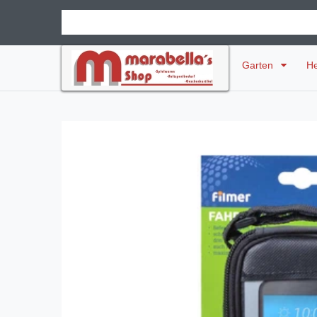
Garten
H