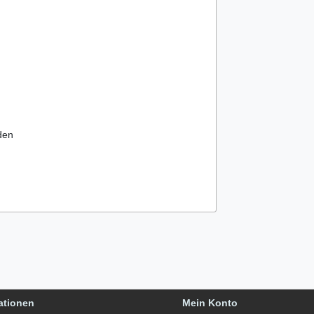
den
ationen
Mein Konto