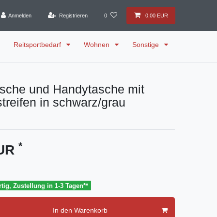
Anmelden
Registrieren
0
0,00 EUR
Reitsportbedarf
Wohnen
Sonstige
asche und Handytasche mit
streifen in schwarz/grau
*
EUR
tig, Zustellung in 1-3 Tagen**
In den Warenkorb