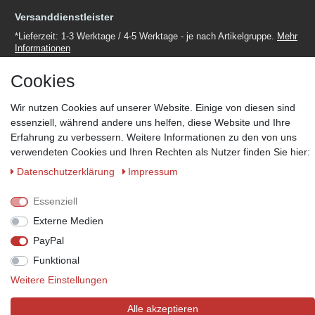
Versanddienstleister
*Lieferzeit: 1-3 Werktage / 4-5 Werktage - je nach Artikelgruppe.
Mehr
Informationen
Cookies
Wir nutzen Cookies auf unserer Website. Einige von diesen sind
essenziell, während andere uns helfen, diese Website und Ihre
Zahlungsmöglichkeiten
Erfahrung zu verbessern. Weitere Informationen zu den von uns
verwendeten Cookies und Ihren Rechten als Nutzer finden Sie hier:
Wir behalten uns das Recht vor im Einzelfall bestimmte
Zahlungsarten auszuschließen.
Mehr Informationen
Daten­schutz­erklärung
Impressum
Essenziell
Externe Medien
© Copyright 2026 Marabella´s | Alle Rechte vorbehalten. | Grundpreise
PayPal
siehe Artikeldetails.
Funktional
Weitere Einstellungen
Alle akzeptieren