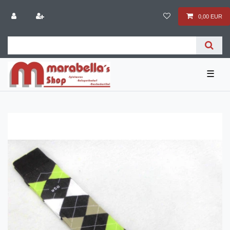
0,00 EUR
☰