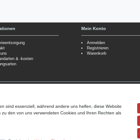
ationen
Mein Konto
erieentsorgung
Anmelden
akt
Registrieren
 uns
Warenkorb
andarten & -kosten
ungsarten
Zahlungsmöglichkeiten
ppe.
Mehr Informationen
Wir behalten uns das Recht vor
Informationen
en sind essenziell, während andere uns helfen, diese Website
en zu den von uns verwendeten Cookies und Ihren Rechten als
ndpreise siehe Artikeldetails.