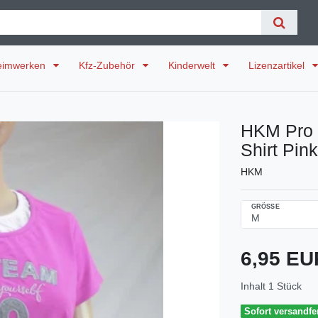
eimwerken
Kfz-Zubehör
Kinderwelt
Lizenzartikel
HKM Pro 
Shirt Pin
HKM
GRÖSSE
6,95 E
Inhalt
1
Stück
Sofort versandfer