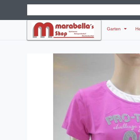
Garten
H