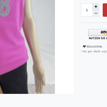
Wunschliste
* inkl. ges. MwSt. zzgl.