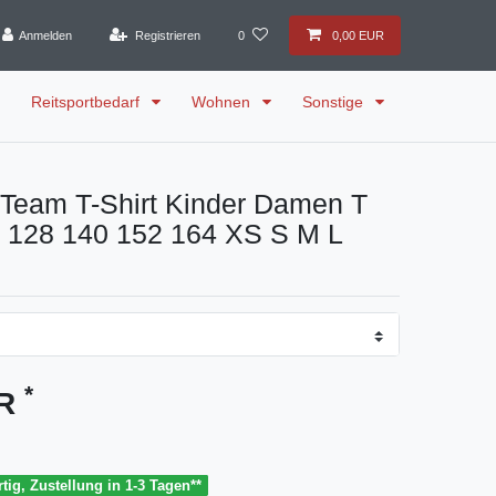
Anmelden
Registrieren
0
0,00 EUR
Reitsportbedarf
Wohnen
Sonstige
Team T-Shirt Kinder Damen T
k 128 140 152 164 XS S M L
*
UR
tig, Zustellung in 1-3 Tagen**