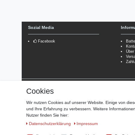
Sozial Media
Inform
Facebook
Batt
Kont
Über
Vers
Zahl
Versanddienstleister
Cookies
*Lieferzeit: 1-3 Werktage / 4-5 Werktage - je nach Artikelgru
Wir nutzen Cookies auf unserer Website. Einige von dies
und Ihre Erfahrung zu verbessern. Weitere Information
Nutzer finden Sie hier:
Daten­schutz­erklärung
Impressum
© Copyright 2026 Marabella´s | Alle Rechte vorbehalten. | Gru