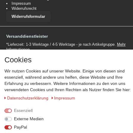
Impressum
Widerrufsrecht
Widerrufsformular
Versanddienstleister
*Lieferzeit: 1-3 Werktage / 4-5 Werktage - je nach Artikelgruppe.
Mehr
Informationen
Cookies
Wir nutzen Cookies auf unserer Website. Einige von diesen sind
essenziell, während andere uns helfen, diese Website und Ihre
Erfahrung zu verbessern. Weitere Informationen zu den von uns
Zahlungsmöglichkeiten
verwendeten Cookies und Ihren Rechten als Nutzer finden Sie hier:
Wir behalten uns das Recht vor im Einzelfall bestimmte
Daten­schutz­erklärung
Impressum
Zahlungsarten auszuschließen.
Mehr Informationen
Essenziell
Externe Medien
PayPal
© Copyright 2026 Marabella´s | Alle Rechte vorbehalten. | Grundpreise