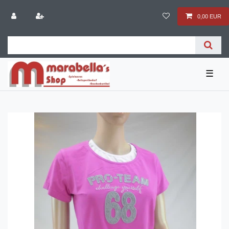
0,00 EUR
☰