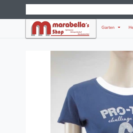
Garten
H