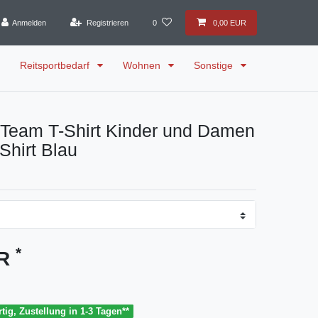
Anmelden
Registrieren
0
0,00 EUR
Reitsportbedarf
Wohnen
Sonstige
Team T-Shirt Kinder und Damen
Shirt Blau
*
UR
tig, Zustellung in 1-3 Tagen**