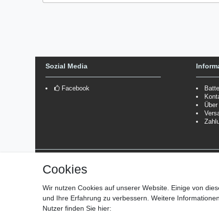
Sozial Media
Inform
Facebook
Batt
Kont
Über
Vers
Zahl
Versanddienstleister
Cookies
*Lieferzeit: 1-3 Werktage / 4-5 Werktage - je nach Artikelgru
Wir nutzen Cookies auf unserer Website. Einige von dies
und Ihre Erfahrung zu verbessern. Weitere Information
Nutzer finden Sie hier: