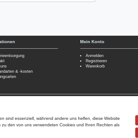
ationen
Mein Konto
erieentsorgung
Anmelden
akt
Registrieren
 uns
Warenkorb
andarten & -kosten
ungsarten
Zahlungsmöglichkeiten
ppe.
Mehr Informationen
Wir behalten uns das Recht vor
Informationen
en sind essenziell, während andere uns helfen, diese Website
en zu den von uns verwendeten Cookies und Ihren Rechten als