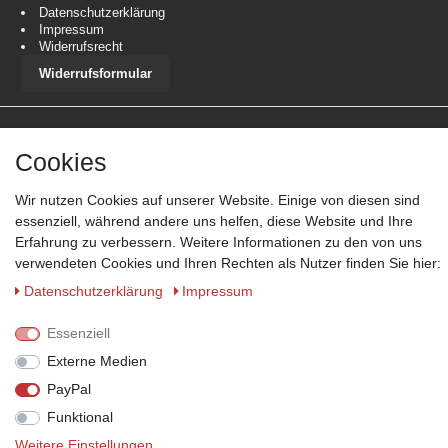
Datenschutzerklärung
Impressum
Widerrufsrecht
Widerrufsformular
Versanddienstleister
Cookies
*Lieferzeit: 1-3 Werktage / 4-5 Werktage - je nach Artikelgruppe.
Mehr
Informationen
Wir nutzen Cookies auf unserer Website. Einige von diesen sind
essenziell, während andere uns helfen, diese Website und Ihre
Erfahrung zu verbessern. Weitere Informationen zu den von uns
verwendeten Cookies und Ihren Rechten als Nutzer finden Sie hier:
Daten­schutz­erklärung
Impressum
Zahlungsmöglichkeiten
Essenziell
Wir behalten uns das Recht vor im Einzelfall bestimmte
Zahlungsarten auszuschließen.
Mehr Informationen
Externe Medien
PayPal
Funktional
Weitere Einstellungen