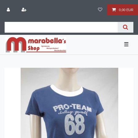
0,00 EUR
☰