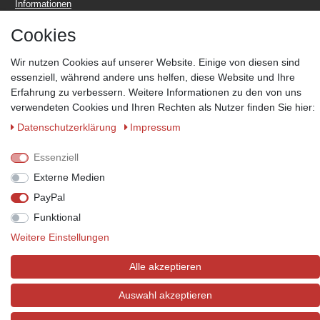
Informationen
Cookies
Wir nutzen Cookies auf unserer Website. Einige von diesen sind
essenziell, während andere uns helfen, diese Website und Ihre
Erfahrung zu verbessern. Weitere Informationen zu den von uns
Zahlungsmöglichkeiten
verwendeten Cookies und Ihren Rechten als Nutzer finden Sie hier:
Wir behalten uns das Recht vor im Einzelfall bestimmte
Zahlungsarten auszuschließen.
Mehr Informationen
Daten­schutz­erklärung
Impressum
Essenziell
Externe Medien
PayPal
© Copyright 2026 Marabella´s | Alle Rechte vorbehalten. | Grundpreise
siehe Artikeldetails.
Funktional
Weitere Einstellungen
Alle akzeptieren
Auswahl akzeptieren