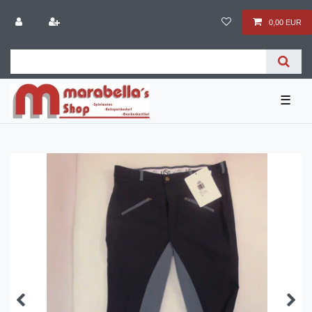
0,00 EUR
☰