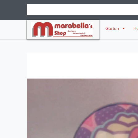
Garten
H