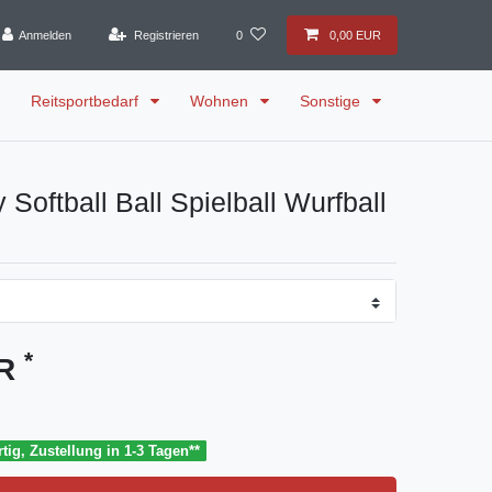
Anmelden
Registrieren
0
0,00 EUR
Reitsportbedarf
Wohnen
Sonstige
y Softball Ball Spielball Wurfball
m
*
UR
tig, Zustellung in 1-3 Tagen**