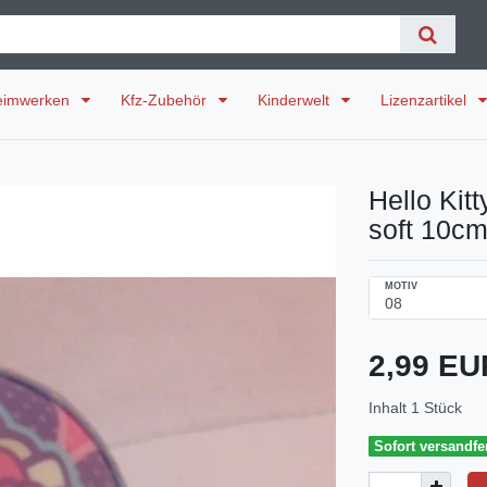
eimwerken
Kfz-Zubehör
Kinderwelt
Lizenzartikel
Hello Kitt
soft 10c
MOTIV
2,99 E
Inhalt
1
Stück
Sofort versandfer