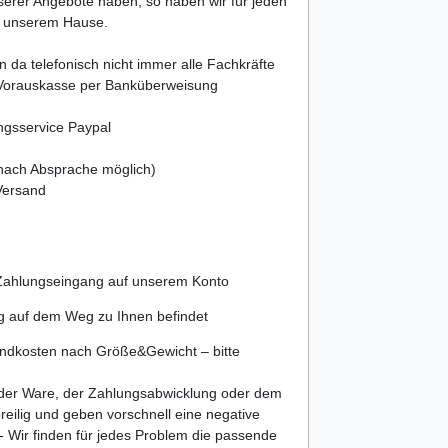
nserer Angebote haben, so haben wir für jeden
in unserem Hause.
en da telefonisch nicht immer alle Fachkräfte
> Vorauskasse per Banküberweisung
ngsservice Paypal
 nach Absprache möglich)
Versand
 Zahlungseingang auf unserem Konto
ng auf dem Weg zu Ihnen befindet
sandkosten nach Größe&Gewicht – bitte
t der Ware, der Zahlungsabwicklung oder dem
oreilig und geben vorschnell eine negative
- Wir finden für jedes Problem die passende