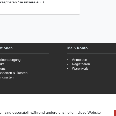
kzeptieren Sie unsere AGB.
ationen
Mein Konto
erieentsorgung
Anmelden
akt
Registrieren
 uns
Warenkorb
andarten & -kosten
ungsarten
Zahlungsmöglichkeiten
ppe.
Mehr Informationen
Wir behalten uns das Recht vor
Informationen
en sind essenziell, während andere uns helfen, diese Website