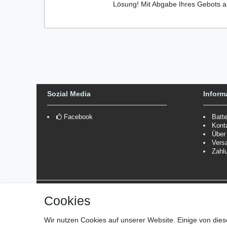
Lösung! Mit Abgabe Ihres Gebots a
Sozial Media
Inform
Facebook
Batt
Kont
Über
Vers
Zahl
Versanddienstleister
Cookies
*Lieferzeit: 1-3 Werktage / 4-5 Werktage - je nach Artikelgru
Wir nutzen Cookies auf unserer Website. Einige von dies