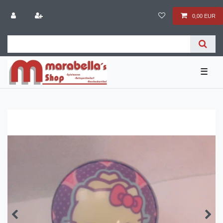
0,00 EUR
☰