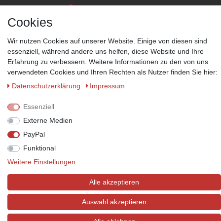
Cookies
Wir nutzen Cookies auf unserer Website. Einige von diesen sind
essenziell, während andere uns helfen, diese Website und Ihre
Zahlungsmöglichkeiten
Erfahrung zu verbessern. Weitere Informationen zu den von uns
Wir behalten uns das Recht vor im Einzelfall bestimmte
verwendeten Cookies und Ihren Rechten als Nutzer finden Sie hier:
Zahlungsarten auszuschließen.
Mehr Informationen
Daten­schutz­erklärung
Impressum
Essenziell
Externe Medien
© Copyright 2026 Marabella´s | Alle Rechte vorbehalten. | Grundpreise
PayPal
siehe Artikeldetails.
Funktional
Weitere Einstellungen
Alle akzeptieren
Auswahl akzeptieren