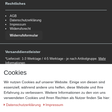
Rechtliches
AGB
Datenschutzerklärung
Impressum
Widerrufsrecht
Widerrufsformular
Versanddienstleister
*Lieferzeit: 1-3 Werktage / 4-5 Werktage - je nach Artikelgruppe.
Mehr
Informationen
Cookies
Wir nutzen Cookies auf unserer Website. Einige von diesen sind
essenziell, während andere uns helfen, diese Website und Ihre
Erfahrung zu verbessern. Weitere Informationen zu den von uns
Zahlungsmöglichkeiten
verwendeten Cookies und Ihren Rechten als Nutzer finden Sie hier:
Wir behalten uns das Recht vor im Einzelfall bestimmte
Daten­schutz­erklärung
Impressum
Zahlungsarten auszuschließen.
Mehr Informationen