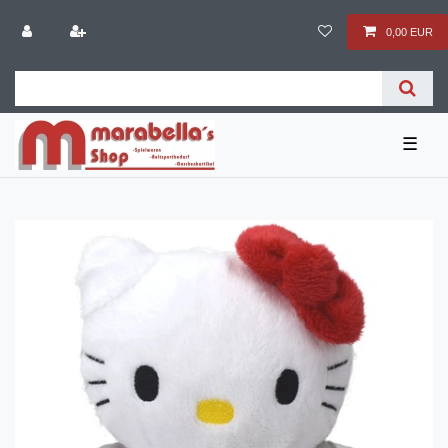
0,00 EUR
☰