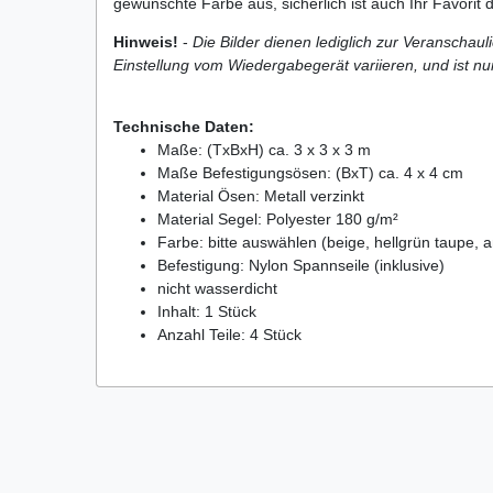
gewünschte Farbe aus, sicherlich ist auch Ihr Favorit 
Hinweis!
-
Die Bilder dienen lediglich zur Veranschau
Einstellung vom Wiedergabegerät variieren, und ist nu
Technische Daten:
Maße: (TxBxH) ca. 3 x 3 x 3 m
Maße Befestigungsösen: (BxT) ca. 4 x 4 cm
Material Ösen: Metall verzinkt
Material Segel: Polyester 180 g/m²
Farbe: bitte auswählen (beige, hellgrün taupe, an
Befestigung: Nylon Spannseile (inklusive)
nicht wasserdicht
Inhalt: 1 Stück
Anzahl Teile: 4 Stück