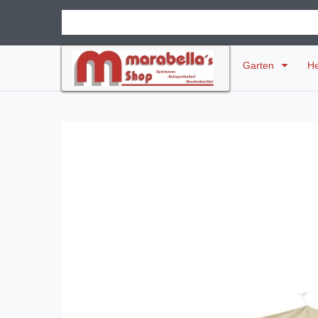
Garten
H