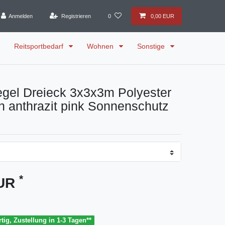
Anmelden
Registrieren
0
0,00 EUR
Reitsportbedarf
Wohnen
Sonstige
gel Dreieck 3x3x3m Polyester
n anthrazit pink Sonnenschutz
*
EUR
tig, Zustellung in 1-3 Tagen**