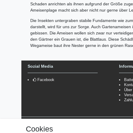
Schaden anrichten als ihnen aufgrund der Größe zuget
Ameisenplage macht sich aber nicht nur gerne über L
Die Insekten untergraben stabile Fundamente wie zum 
darstellt, wird für uns zur Sorge. Auch Gartenameise
gebissen. Die Ameisen wollen sich zwar nur verteidige
den Gärtner ein Grauen ist, die Blattlaus. Diese Schä
Wegameise baut ihre Nester gerne in den grünen Rase
Sozial Media
Inform
Facebook
Batt
Kont
Über
Vers
Zahl
Versanddienstleister
Cookies
*Lieferzeit: 1-3 Werktage / 4-5 Werktage - je nach Artikelgru