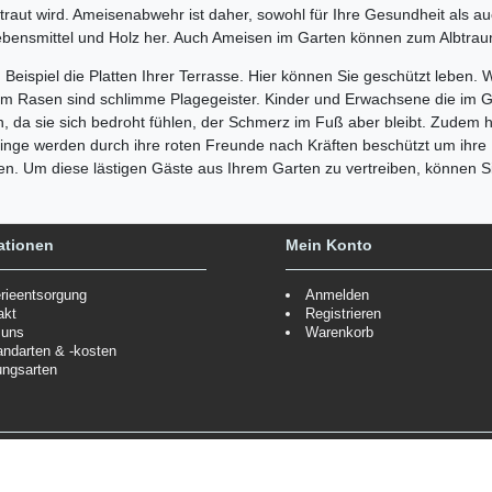
raut wird. Ameisenabwehr ist daher, sowohl für Ihre Gesundheit als au
ebensmittel und Holz her. Auch Ameisen im Garten können zum Albtra
Beispiel die Platten Ihrer Terrasse. Hier können Sie geschützt leben
n im Rasen sind schlimme Plagegeister. Kinder und Erwachsene die im G
n, da sie sich bedroht fühlen, der Schmerz im Fuß aber bleibt. Zudem h
dlinge werden durch ihre roten Freunde nach Kräften beschützt um ihre
n. Um diese lästigen Gäste aus Ihrem Garten zu vertreiben, können 
ationen
Mein Konto
erieentsorgung
Anmelden
akt
Registrieren
 uns
Warenkorb
andarten & -kosten
ungsarten
Zahlungsmöglichkeiten
ppe.
Mehr Informationen
Wir behalten uns das Recht vor