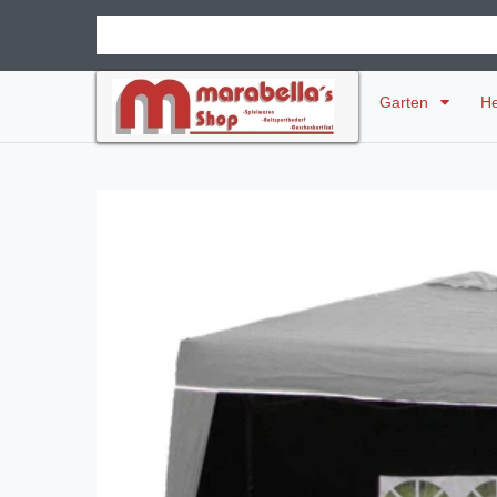
Garten
H