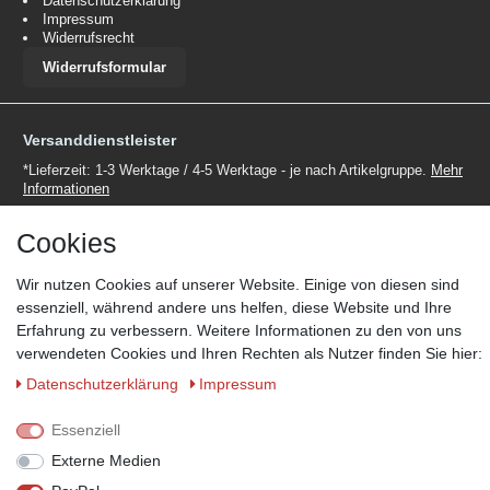
Datenschutzerklärung
Impressum
Widerrufsrecht
Widerrufsformular
Versanddienstleister
*Lieferzeit: 1-3 Werktage / 4-5 Werktage - je nach Artikelgruppe.
Mehr
Informationen
Cookies
Wir nutzen Cookies auf unserer Website. Einige von diesen sind
essenziell, während andere uns helfen, diese Website und Ihre
Zahlungsmöglichkeiten
Erfahrung zu verbessern. Weitere Informationen zu den von uns
verwendeten Cookies und Ihren Rechten als Nutzer finden Sie hier:
Wir behalten uns das Recht vor im Einzelfall bestimmte
Zahlungsarten auszuschließen.
Mehr Informationen
Daten­schutz­erklärung
Impressum
Essenziell
Externe Medien
© Copyright 2026 Marabella´s | Alle Rechte vorbehalten. | Grundpreise