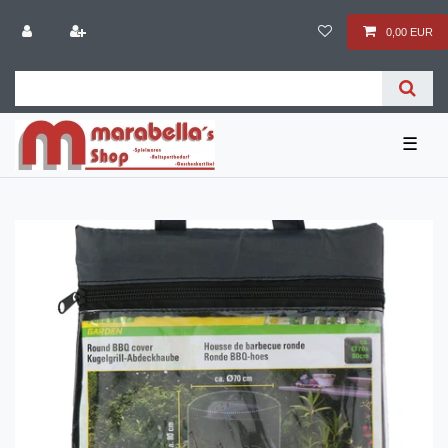
0,00 EUR
☰