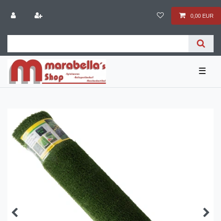
0,00 EUR
☰