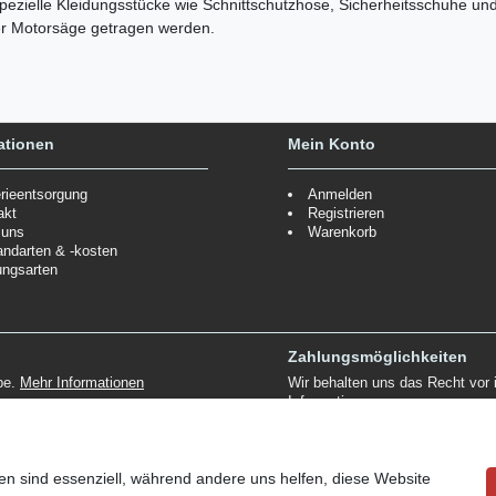
ezielle Kleidungsstücke wie Schnittschutzhose, Sicherheitsschuhe un
er Motorsäge getragen werden.
ationen
Mein Konto
erieentsorgung
Anmelden
akt
Registrieren
 uns
Warenkorb
andarten & -kosten
ungsarten
Zahlungsmöglichkeiten
ppe.
Mehr Informationen
Wir behalten uns das Recht vor
Informationen
en sind essenziell, während andere uns helfen, diese Website