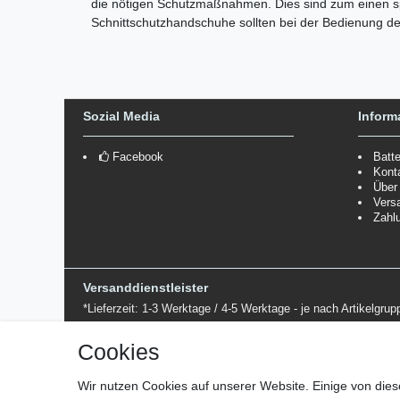
die nötigen Schutzmaßnahmen. Dies sind zum einen sp
Schnittschutzhandschuhe sollten bei der Bedienung d
Sozial Media
Inform
Facebook
Batt
Kont
Über
Vers
Zahl
Versanddienstleister
*Lieferzeit: 1-3 Werktage / 4-5 Werktage - je nach Artikelgru
Cookies
Wir nutzen Cookies auf unserer Website. Einige von dies