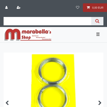
0,00 EUR
☰