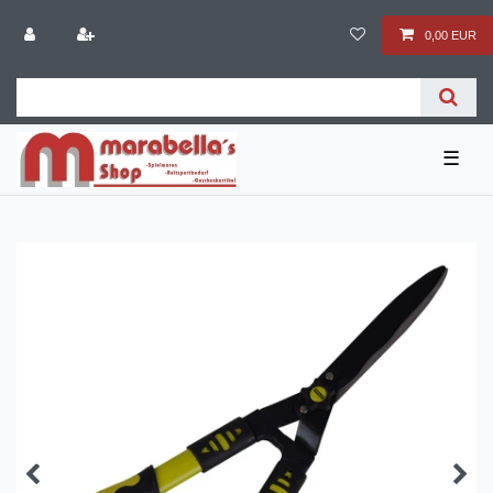
0,00 EUR
☰