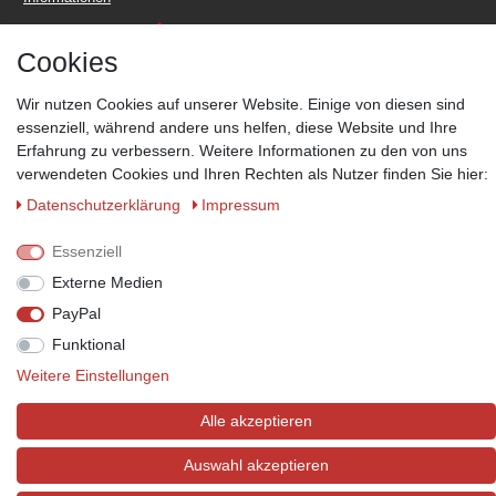
Cookies
Wir nutzen Cookies auf unserer Website. Einige von diesen sind
essenziell, während andere uns helfen, diese Website und Ihre
Zahlungsmöglichkeiten
Erfahrung zu verbessern. Weitere Informationen zu den von uns
Wir behalten uns das Recht vor im Einzelfall bestimmte
verwendeten Cookies und Ihren Rechten als Nutzer finden Sie hier:
Zahlungsarten auszuschließen.
Mehr Informationen
Daten­schutz­erklärung
Impressum
Essenziell
Externe Medien
© Copyright 2026 Marabella´s | Alle Rechte vorbehalten. | Grundpreise
PayPal
siehe Artikeldetails.
Funktional
Weitere Einstellungen
Alle akzeptieren
Auswahl akzeptieren