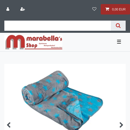
0,00 EUR
☰