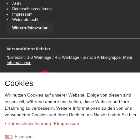
AGB
Datenschutzerklärung
Impressum
Widerrufsrecht
Widerrufsformular
Versanddienstleister
*Lieferzeit: 1-3 Werktage / 4-5 Werktage - je nach Artikelgruppe.
Mehr
Informationen
Cookies
Wir nutzen Cookies auf unserer Website. Einige von diesen sind
essenziell, während andere uns helfen, diese Website und Ihre
Zahlungsmöglichkeiten
Erfahrung zu verbessern. Weitere Informationen zu den von uns
Wir behalten uns das Recht vor im Einzelfall bestimmte
verwendeten Cookies und Ihren Rechten als Nutzer finden Sie hier:
Zahlungsarten auszuschließen.
Mehr Informationen
Daten­schutz­erklärung
Impressum
Essenziell