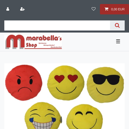
0,00 EUR
☰