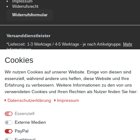
Impressum
Widerrufsrecht
Widerrufsformular
Versanddienstleister
*Lieferzeit: 1-3 Werktage / 4-5 Werktage - je nach Artikelgruppe.
Mehr
Informationen
Cookies
Wir nutzen Cookies auf unserer Website. Einige von diesen sind
essenziell, während andere uns helfen, diese Website und Ihre
Erfahrung zu verbessern. Weitere Informationen zu den von uns
Zahlungsmöglichkeiten
verwendeten Cookies und Ihren Rechten als Nutzer finden Sie hier:
Wir behalten uns das Recht vor im Einzelfall bestimmte
Daten­schutz­erklärung
Impressum
Zahlungsarten auszuschließen.
Mehr Informationen
Essenziell
Externe Medien
PayPal
© Copyright 2026 Marabella´s | Alle Rechte vorbehalten. | Grundpreise
siehe Artikeldetails.
Funktional